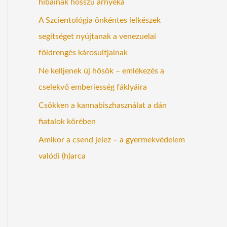
hibáinak hosszú árnyéka
A Szcientológia önkéntes lelkészek
segítséget nyújtanak a venezuelai
földrengés károsultjainak
Ne kelljenek új hősök – emlékezés a
cselekvő emberiesség fáklyáira
Csökken a kannabiszhasználat a dán
fiatalok körében
Amikor a csend jelez – a gyermekvédelem
valódi (h)arca