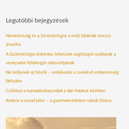
Legutóbbi bejegyzések
Németország és a Szcientológia: a múlt hibáinak hosszú
árnyéka
A Szcientológia önkéntes lelkészek segítséget nyújtanak a
venezuelai földrengés károsultjainak
Ne kelljenek új hősök – emlékezés a cselekvő emberiesség
fáklyáira
Csökken a kannabiszhasználat a dán fiatalok körében
Amikor a csend jelez – a gyermekvédelem valódi (h)arca