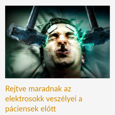
Rejtve
maradnak
az
elektrosokk
veszélyei
a
páciensek
előtt
Rejtve maradnak az
elektrosokk veszélyei a
páciensek előtt