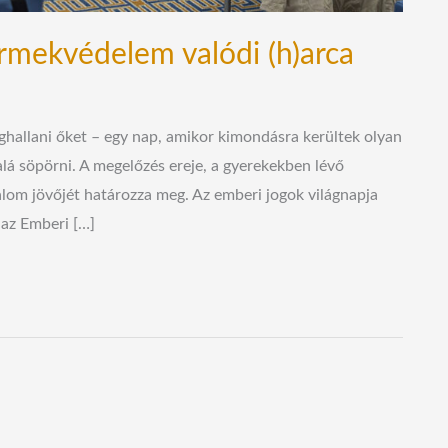
ermekvédelem valódi (h)arca
hallani őket – egy nap, amikor kimondásra kerültek olyan
lá söpörni. A megelőzés ereje, a gyerekekben lévő
dalom jövőjét határozza meg. Az emberi jogok világnapja
 az Emberi […]