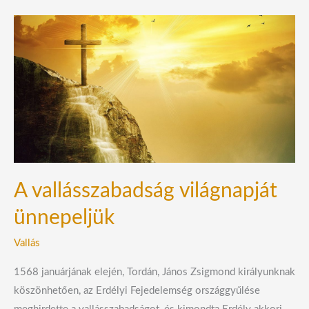
A
vallásszabadság
világnapját
ünnepeljük
A vallásszabadság világnapját
ünnepeljük
Vallás
1568 januárjának elején, Tordán, János Zsigmond királyunknak
köszönhetően, az Erdélyi Fejedelemség országgyűlése