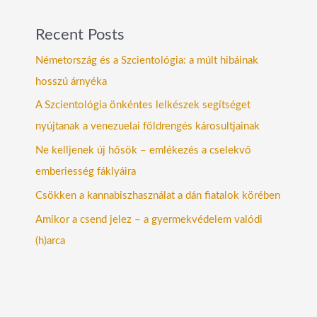
Recent Posts
Németország és a Szcientológia: a múlt hibáinak
hosszú árnyéka
A Szcientológia önkéntes lelkészek segítséget
nyújtanak a venezuelai földrengés károsultjainak
Ne kelljenek új hősök – emlékezés a cselekvő
emberiesség fáklyáira
Csökken a kannabiszhasználat a dán fiatalok körében
Amikor a csend jelez – a gyermekvédelem valódi
(h)arca