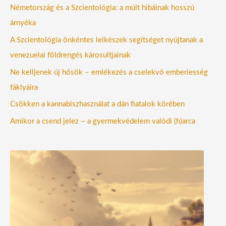
Németország és a Szcientológia: a múlt hibáinak hosszú
árnyéka
A Szcientológia önkéntes lelkészek segítséget nyújtanak a
venezuelai földrengés károsultjainak
Ne kelljenek új hősök – emlékezés a cselekvő emberiesség
fáklyáira
Csökken a kannabiszhasználat a dán fiatalok körében
Amikor a csend jelez – a gyermekvédelem valódi (h)arca