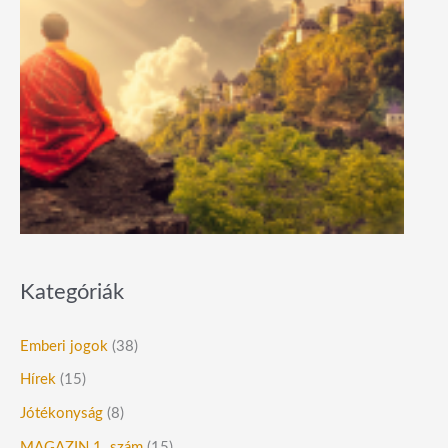
Kategóriák
Emberi jogok
(38)
Hírek
(15)
Jótékonyság
(8)
MAGAZIN 1. szám
(15)