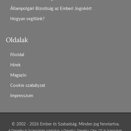
Állampolgári Bizottság az Emberi Jogokért
Hogyan segítünk?
Oldalak
Főoldal
Hírek
Magazin
Cookie szabályzat
Impresszum
© 2002 - 2026 Ember és Szabadság. Minden jog fenntartva.
A Dianetika és Szcientológia szimbólum, a Dianetics, Dianetics, Clear, OT és Scientology,