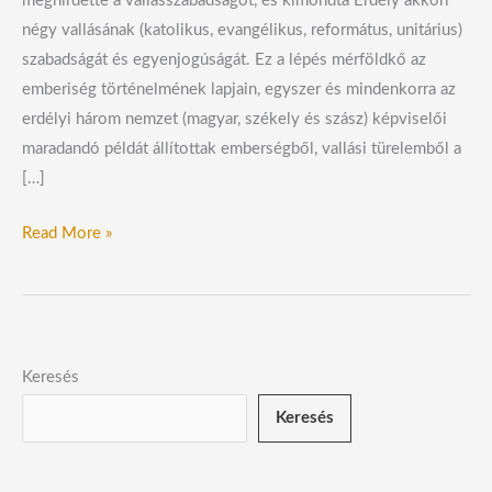
meghirdette a vallásszabadságot, és kimondta Erdély akkori
négy vallásának (katolikus, evangélikus, református, unitárius)
szabadságát és egyenjogúságát. Ez a lépés mérföldkő az
emberiség történelmének lapjain, egyszer és mindenkorra az
erdélyi három nemzet (magyar, székely és szász) képviselői
maradandó példát állítottak emberségből, vallási türelemből a
[…]
Read More »
Keresés
Keresés