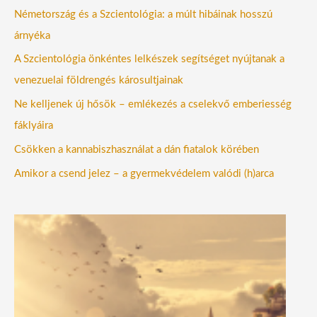
Németország és a Szcientológia: a múlt hibáinak hosszú
árnyéka
A Szcientológia önkéntes lelkészek segítséget nyújtanak a
venezuelai földrengés károsultjainak
Ne kelljenek új hősök – emlékezés a cselekvő emberiesség
fáklyáira
Csökken a kannabiszhasználat a dán fiatalok körében
Amikor a csend jelez – a gyermekvédelem valódi (h)arca