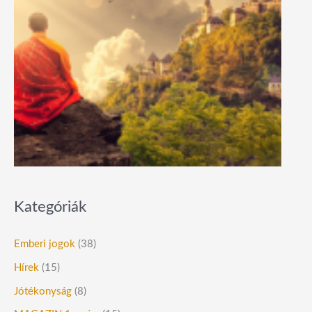
Kategóriák
Emberi jogok
(38)
Hírek
(15)
Jótékonyság
(8)