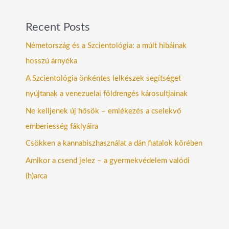
Recent Posts
Németország és a Szcientológia: a múlt hibáinak
hosszú árnyéka
A Szcientológia önkéntes lelkészek segítséget
nyújtanak a venezuelai földrengés károsultjainak
Ne kelljenek új hősök – emlékezés a cselekvő
emberiesség fáklyáira
Csökken a kannabiszhasználat a dán fiatalok körében
Amikor a csend jelez – a gyermekvédelem valódi
(h)arca