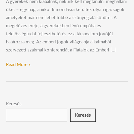
A gyerekek nem kiabálnak, nekünk kell megtanulni meghallani
őket – egy nap, amikor kimondásra kerültek olyan igazságok,
amelyeket már nem lehet többé a szőnyeg alá söpörni. A
megelőzés ereje, a gyerekekben lévő empátia és
felelősségtudat fejleszthető és ez a társadalom jövőjét
határozza meg. Az emberi jogok világnapja alkalmából
szervezett szakmai konferenciát a Fiatalok az Emberi […]
Read More »
Keresés
Keresés