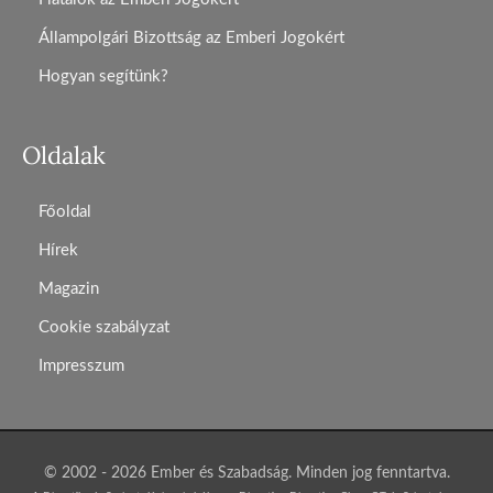
Állampolgári Bizottság az Emberi Jogokért
Hogyan segítünk?
Oldalak
Főoldal
Hírek
Magazin
Cookie szabályzat
Impresszum
© 2002 - 2026 Ember és Szabadság. Minden jog fenntartva.