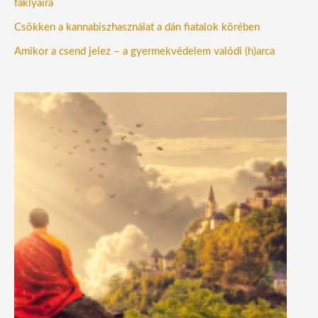
fáklyáira
Csökken a kannabiszhasználat a dán fiatalok körében
Amikor a csend jelez – a gyermekvédelem valódi (h)arca