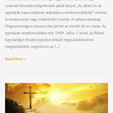
szakmai fórumbeszélgetésnek adott helyet „Az állam és az
egyházak kapcsolatának alakulása a rendszerváltástól” címmel.
A rendezvényt nagy érdeklődés övezte. A vallásszabadság
Magyarországon hosszú utat járt be az elmúlt 36 év során. Az
egyházak rendszerváltása már 1989. július 1-jével, az Állami
Egyházügyi Hivatal jogutód nélküli megszüntetésével
megkezdődött, megelőzve az […]
Read More »
A
vallásszabadság
világnapját
ünnepeljük