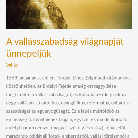
A vallásszabadság világnapját
ünnepeljük
Vallás
1568 januárjának elején, Tordán, János Zsigmond királyunknak
köszönhetően, az Erdélyi Fejedelemség országgyűlése
meghirdette a vallásszabadságot, és kimondta Erdély akkori
négy vallásának (katolikus, evangélikus, református, unitárius)
szabadságát és egyenjogúságát. Ez a lépés mérföldkő az
emberiség történelmének lapjain, egyszer és mindenkorra az
erdélyi három nemzet (magyar, székely és szász) képviselői
maradandó példát állítottak emberségből, vallási türelemből a