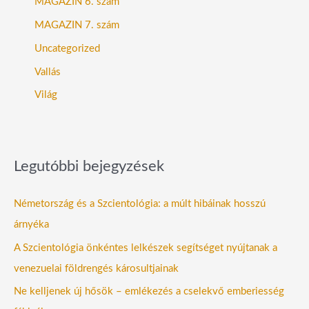
MAGAZIN 6. szám
MAGAZIN 7. szám
Uncategorized
Vallás
Világ
Legutóbbi bejegyzések
Németország és a Szcientológia: a múlt hibáinak hosszú
árnyéka
A Szcientológia önkéntes lelkészek segítséget nyújtanak a
venezuelai földrengés károsultjainak
Ne kelljenek új hősök – emlékezés a cselekvő emberiesség