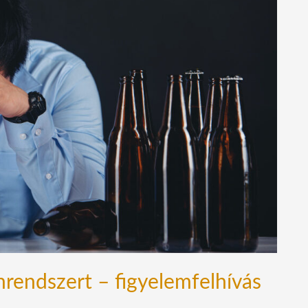
nrendszert – figyelemfelhívás