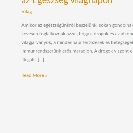
az Egészség világnapon
Világ
Amikor az egészségünkről beszélünk, sokan gondolnak 
kevesen foglalkoznak azzal, hogy a drogok és az alkoho
világjárványok, a mindennapi fertőzések és betegsége
immunrendszerünk erős maradjon. A drogok viszont erő
illegális […]
Read More »