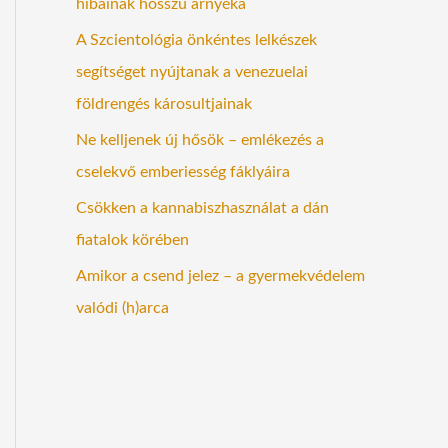
hibáinak hosszú árnyéka
A Szcientológia önkéntes lelkészek
segítséget nyújtanak a venezuelai
földrengés károsultjainak
Ne kelljenek új hősök – emlékezés a
cselekvő emberiesség fáklyáira
Csökken a kannabiszhasználat a dán
fiatalok körében
Amikor a csend jelez – a gyermekvédelem
valódi (h)arca