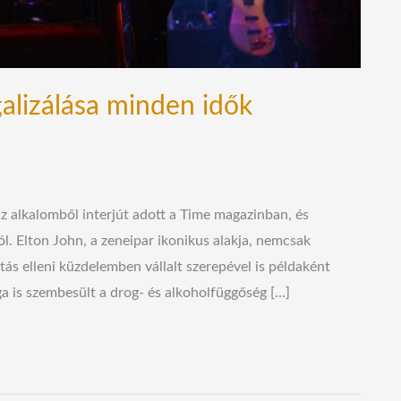
alizálása minden idők
z alkalomből interjút adott a Time magazinban, és
ól. Elton John, a zeneipar ikonikus alakja, nemcsak
ás elleni küzdelemben vállalt szerepével is példaként
ga is szembesült a drog- és alkoholfüggőség […]