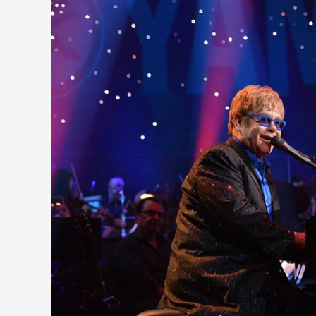
„A
marihuána
legalizálása
minden
idők
legnagyobb
hibája”