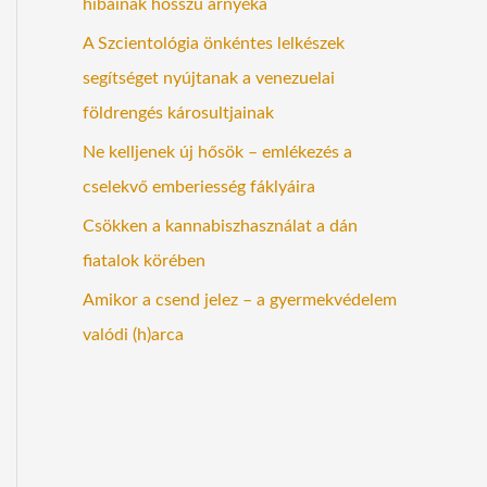
hibáinak hosszú árnyéka
A Szcientológia önkéntes lelkészek
segítséget nyújtanak a venezuelai
földrengés károsultjainak
Ne kelljenek új hősök – emlékezés a
cselekvő emberiesség fáklyáira
Csökken a kannabiszhasználat a dán
fiatalok körében
Amikor a csend jelez – a gyermekvédelem
valódi (h)arca