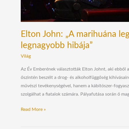
Elton John: „A marihuána leg
legnagyobb hibája”
Világ
Az Év Emberének választották Elton Johnt, aki ebből a
őszintén beszélt a drog- és alkoholfüggőség kihívásair
művészi tevékenységével, hanem a kábítószer-fogyaszt
szolgálhat a fiatalok számára. Pályafutása során ő ma
Read More »