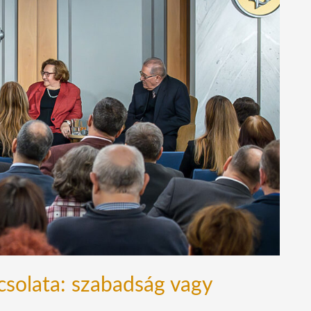
csolata: szabadság vagy