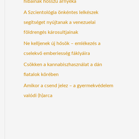
hibáinak hosszú árnyéka
A Szcientológia önkéntes lelkészek
segítséget nyújtanak a venezuelai
földrengés károsultjainak
Ne kelljenek új hősök – emlékezés a
cselekvő emberiesség fáklyáira
Csökken a kannabiszhasználat a dán
fiatalok körében
Amikor a csend jelez – a gyermekvédelem
valódi (h)arca