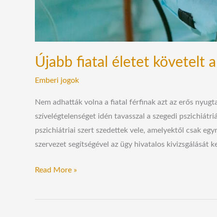
Újabb fiatal életet követelt a
Emberi jogok
Nem adhatták volna a fiatal férfinak azt az erős nyugta
szívelégtelenséget idén tavasszal a szegedi pszichiátr
pszichiátriai szert szedettek vele, amelyektől csak egy
szervezet segítségével az ügy hivatalos kivizsgálását 
Read More »