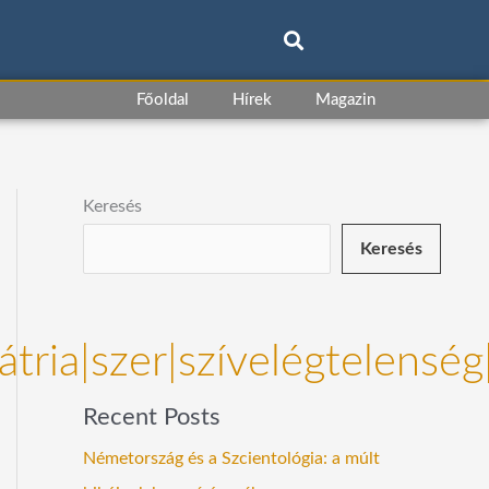
Főoldal
Hírek
Magazin
Keresés
Keresés
átria|szer|szívelégtelenség
Recent Posts
Németország és a Szcientológia: a múlt