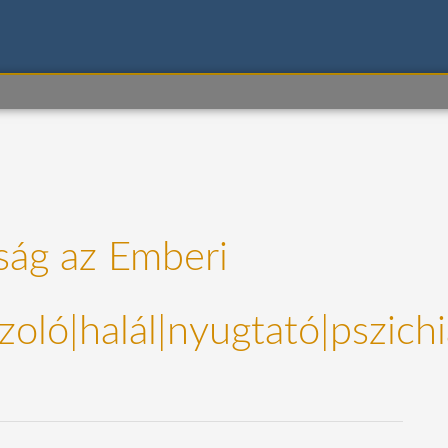
tság az Emberi
szoló|halál|nyugtató|pszichi