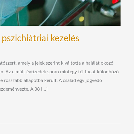
 pszichiátriai kezelés
tószert, amely a jelek szerint kiváltotta a halálát okozó
ián. Az elmúlt évtizedek során mintegy fél tucat különböző
re rosszabb állapotba került. A család egy jogvédő
kezdeményezte. A 38 […]