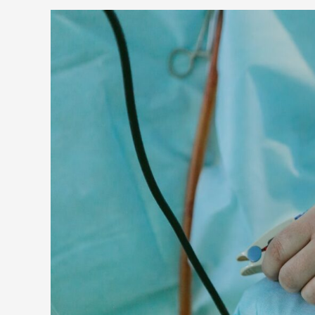
Újabb
fiatal
életet
követelt
a
pszichiátriai
kezelés