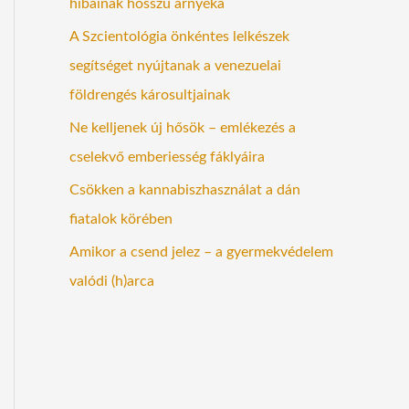
hibáinak hosszú árnyéka
A Szcientológia önkéntes lelkészek
segítséget nyújtanak a venezuelai
földrengés károsultjainak
Ne kelljenek új hősök – emlékezés a
cselekvő emberiesség fáklyáira
Csökken a kannabiszhasználat a dán
fiatalok körében
Amikor a csend jelez – a gyermekvédelem
valódi (h)arca