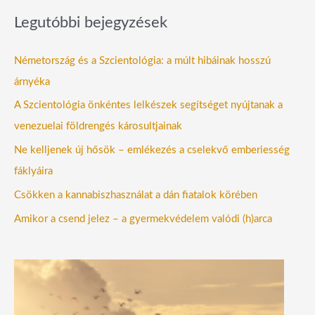
Legutóbbi bejegyzések
Németország és a Szcientológia: a múlt hibáinak hosszú
árnyéka
A Szcientológia önkéntes lelkészek segítséget nyújtanak a
venezuelai földrengés károsultjainak
Ne kelljenek új hősök – emlékezés a cselekvő emberiesség
fáklyáira
Csökken a kannabiszhasználat a dán fiatalok körében
Amikor a csend jelez – a gyermekvédelem valódi (h)arca