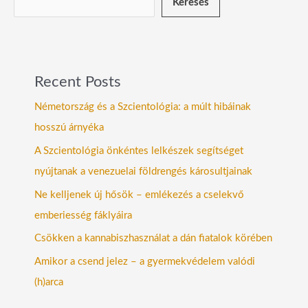
Keresés
Recent Posts
Németország és a Szcientológia: a múlt hibáinak
hosszú árnyéka
A Szcientológia önkéntes lelkészek segítséget
nyújtanak a venezuelai földrengés károsultjainak
Ne kelljenek új hősök – emlékezés a cselekvő
emberiesség fáklyáira
Csökken a kannabiszhasználat a dán fiatalok körében
Amikor a csend jelez – a gyermekvédelem valódi
(h)arca