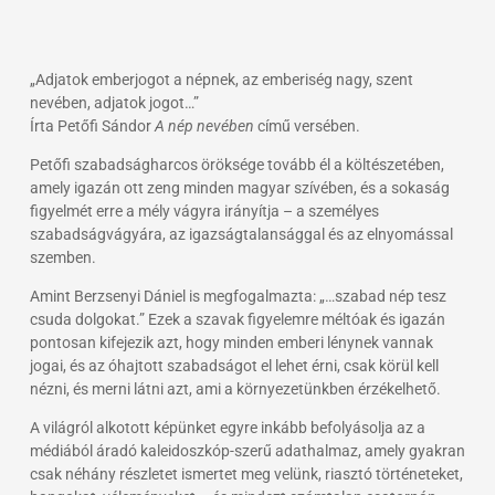
„Adjatok emberjogot a népnek, az emberiség nagy, szent
nevében, adjatok jogot…”
Írta Petőfi Sándor
A nép nevében
című versében.
Petőfi szabadságharcos öröksége tovább él a költészetében,
amely igazán ott zeng minden magyar szívében, és a sokaság
figyelmét erre a mély vágyra irányítja – a személyes
szabadságvágyára, az igazságtalansággal és az elnyomással
szemben.
Amint Berzsenyi Dániel is megfogalmazta: „…szabad nép tesz
csuda dolgokat.” Ezek a szavak figyelemre méltóak és igazán
pontosan kifejezik azt, hogy minden emberi lénynek vannak
jogai, és az óhajtott szabadságot el lehet érni, csak körül kell
nézni, és merni látni azt, ami a környezetünkben érzékelhető.
A világról alkotott képünket egyre inkább befolyásolja az a
médiából áradó kaleidoszkóp-szerű adathalmaz, amely gyakran
csak néhány részletet ismertet meg velünk, riasztó történeteket,