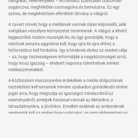
hangokat, véleményeket – és mindezt számtalan csatornán
sugározva, megfelelően csomagolva és bemutatva. Ez egy
színes, de meglehetősen elferdített látvány a világról.
A zavart növeli, hogy a médiának vannak olyan képviselői, akik
valójában veszélyes környezetet teremtenek. A világot a lehető
legijesztőbb módon mutatják be, és úgy gondolják, hogy a
nézőnek annyira aggódnia kell, hogy újra és újra ehhez a
hírforráshoz kell fordulnia. Így a híreknek elvész az eredeti célja
– az, hogy tisztességesen informálják a nagyközönséget arról,
hogy mi az igazság – ehelyett naponta túlterhelnek minket
médiaüzenetekkel.
A közbizalom visszanyerése érdekében a média dolgozóinak
tiszteletben kell tartaniuk minden szabadon gondolkodó ember
jogát arra, hogy megtudja az igazságot mindazokról az
eseményekről, amelyek hatással vannak az életünkre, a
társadalmunkra, a jövőnkre. Emellett ezeknek az embereknek
segíteniük kell az emberi kapcsolatokat, és nem elidegeníteni az
embereket egymástól. Meg kell védeniük, nem pedig
megtagadniuk az emberi jogokat, valamint elő kell segíteniük, és
nem megakadályozniuk a társadalmi változásokat.