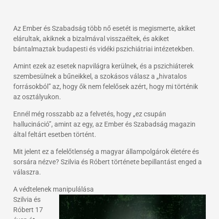
Az Ember és Szabadság több nő esetét is megismerte, akiket
elárultak, akiknek a bizalmával visszaéltek, és akiket
bántalmaztak budapesti és vidéki pszichiátriai intézetekben.
Amint ezek az esetek napvilágra kerülnek, és a pszichiáterek
szembesülnek a bűneikkel, a szokásos válasz a „hivatalos
forrásokból” az, hogy ők nem felelősek azért, hogy mi történik
az osztályukon.
Ennél még rosszabb az a felvetés, hogy „ez csupán
hallucináció”, amint az egy, az Ember és Szabadság magazin
által feltárt esetben történt.
Mit jelent ez a felelőtlenség a magyar állampolgárok életére és
sorsára nézve? Szilvia és Róbert története bepillantást enged a
válaszra.
A védtelenek manipulálása
Szilvia és
Róbert 17