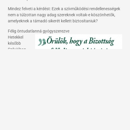
Mindez felveti a kérdést: Ezek a szívműködési rendellenességek
nem a túlzottan nagy adag szereknek voltak-e köszönhetők,
amelyeknek a támadó sikerét kellett biztosítaniuk?
Félig öntudatlanná gyógyszerezve
Hetekkel
később
Szilviában
feltörtek
emlékfoszlányok, hogy mintha őt megerőszakolták volna a
pszichiátrián. Hazaengedését követően beszámolt arról, hogy
három különböző alkalommal történt meg, hogy J. József,
kihasználva kiszolgáltatottságát, szinte öntudatlan állapotát,
elvitte valahová és megerőszakolta.
Szilvia hét különböző pszichotróp szert kapott az intézetben,
köztük Lithiumot, Citalopramot (ez egy antidepresszáns),
Diazepamot (hozzászokást kiváltó nyugtató), Olanzapint