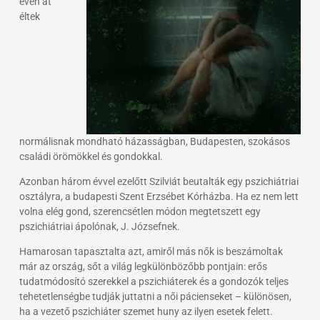
éven át
éltek
normálisnak mondható házasságban, Budapesten, szokásos
családi örömökkel és gondokkal.
Azonban három évvel ezelőtt Szilviát beutalták egy pszichiátriai
osztályra, a budapesti Szent Erzsébet Kórházba. Ha ez nem lett
volna elég gond, szerencsétlen módon megtetszett egy
pszichiátriai ápolónak, J. Józsefnek.
Hamarosan tapasztalta azt, amiről más nők is beszámoltak
már az ország, sőt a világ legkülönbözőbb pontjain: erős
tudatmódosító szerekkel a pszichiáterek és a gondozók teljes
tehetetlenségbe tudják juttatni a női pácienseket – különösen,
ha a vezető pszichiáter szemet huny az ilyen esetek felett.