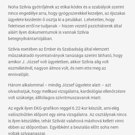
Noha Szilvia gyötrőjének az etikai kódex és a szabályok szerint
nincs engedélye arra, hogy gyógyszerekkel kezeljen, az éjszakai
ügyelete kezdetén ő osztja ki a pirulákat. Lehetetlen, hogy
felettesei erről ne tudjanak – hiszen vezető pszichiáterek által
aláírt ilyen dokumentumok is vannak Szilvia
betegnyilvántartójában.
Szilvia esetében az Ember és Szabadság által elemzett
műszakátadó nyomtatványok tanúsága szerint látható, hogy
amikor J. József volt ügyeletben, akkor Szilvia alig volt
eszméleténél, nagyon álmos volt, és nem ette meg az
ennivalóját.
Három alkalommal – mindig József ügyelete alatt – azt
olvashatjuk, hogy mellkasi vizsgálatra, kardiológiai ellenőrzésre
volt szüksége, állítólagos szívritmuszavarok miatt.
Az egyik ilyen EKG-grafikon reggel 6.22-kor készült, ami elég
valószínűtlen időpont egy sima vizsgálatra. Az osztálynak nincs
is ilyen készüléke, tehát Szilviát valahová máshová kellett vinni
ebben az időpontban. Egyébként a beutalás előtt soha nem
voltak szívpanaszai.