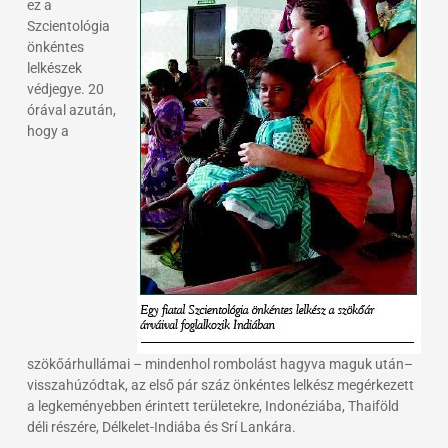
ez a
Szcientológia
önkéntes
lelkészek
védjegye. 20
órával azután,
hogy a
szökőárhullámai – mindenhol rombolást hagyva maguk után–
visszahúzódtak, az első pár száz önkéntes lelkész megérkezett
a legkeményebben érintett területekre, Indonéziába, Thaiföld
déli részére, Délkelet-Indiába és Srí Lankára.