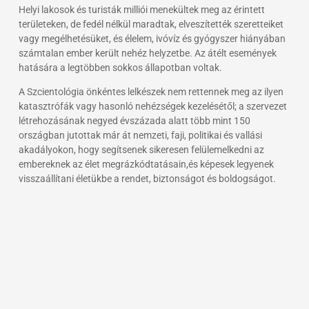
Helyi lakosok és turisták milliói menekültek meg az érintett
területeken, de fedél nélkül maradtak, elveszítették szeretteiket
vagy megélhetésüket, és élelem, ivóvíz és gyógyszer hiányában
számtalan ember került nehéz helyzetbe. Az átélt események
hatására a legtöbben sokkos állapotban voltak.
A Szcientológia önkéntes lelkészek nem rettennek meg az ilyen
katasztrófák vagy hasonló nehézségek kezelésétől; a szervezet
létrehozásának negyed évszázada alatt több mint 150
országban jutottak már át nemzeti, faji, politikai és vallási
akadályokon, hogy segítsenek sikeresen felülemelkedni az
embereknek az élet megrázkódtatásain,és képesek legyenek
visszaállítani életükbe a rendet, biztonságot és boldogságot.
A Szcientológia önkéntes lelkésze tudják, hogyan segítsenek a
válságok idején – legyen az személyes, családi, munkahelyi
vagy természeti katasztrófa. Specializált ismeretekkel
rendelkeznek, és széles körre kiterjedő gyakorlatuk folytán
képesek enyhíteni és megoldania nehézségek fő okait.
Ezek az emberek önkéntes lelkészi képzésben részesülnek,
amelyet minden Szcientológia egyház és misszió szolgáltat