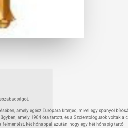
ásszabadságot.
sében, amely egész Európára kiterjed, mivel egy spanyol bírós
 ügyben, amely 1984 óta tartott, és a Szcientológusok voltak a c
 a felmentést, két hónappal azután, hogy egy hét hónapig tartó