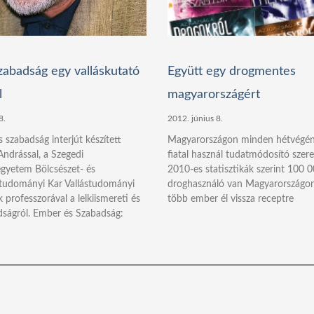
szabadság egy valláskutató
Együtt egy drogmentes
l
magyarországért
8.
2012. június 8.
 szabadság interjút készített
Magyarországon minden hétvégé
ndrással, a Szegedi
fiatal használ tudatmódosító szere
yetem Bölcsészet- és
2010-es statisztikák szerint 100 
tudományi Kar Vallástudományi
droghasználó van Magyarországon
 professzorával a lelkiismereti és
több ember él vissza receptre
dságról. Ember és Szabadság: