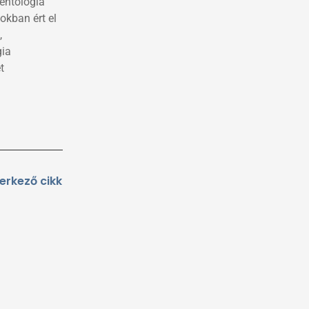
entológia
okban ért el
,
gia
t
Következő
erkező cikk