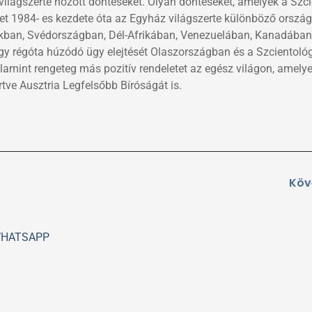
lágszerte hozott döntéseket. Olyan döntéseket, amelyek a Szci
set 1984- es kezdete óta az Egyház világszerte különböző ország
mokban, Svédországban, Dél-Afrikában, Venezuelában, Kanadában
y régóta húzódó ügy elejtését Olaszországban és a Szcientoló
lamint rengeteg más pozitív rendeletet az egész világon, amelye
rtve Ausztria Legfelsőbb Bíróságát is.
Köv
HATSAPP