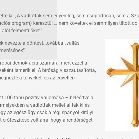
ette ki: „A vádlottak sem egyénileg, sem csoportosan, sem a Szc
iós program) keresztül … nem követtek el semmilyen tiltott dolg
alól felmenti őket.”
k nevezte a döntést, továbbá „vallási
smerésének”
urópai demokrácia számára, mert ezzel a
ként ismerik el. A bíróság visszautasította,
megnézte a tényeket, és az egyetlen
t 100 tanú pozitív vallomása – beleértve a
melyekben a vádlottak mellet álltak ki és
gy az egész ügy csak a régi spanyol királyi
erőfeszítése volt arra, hogy a rendőrséget