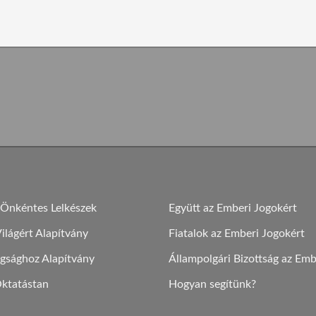
 Önkéntes Lelkészek
Együtt az Emberi Jogokért
lágért Alapítvány
Fiatalok az Emberi Jogokért
gsághoz Alapítvány
Állampolgári Bizottság az Emb
Oktatástan
Hogyan segítünk?