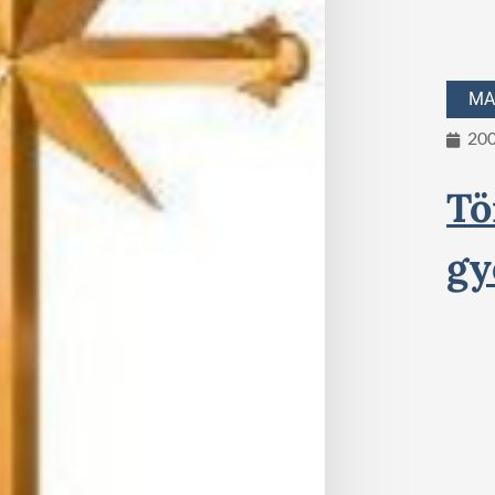
MA
200
Tö
gy