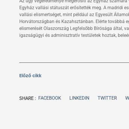
Az ügy végeredménye megerősíti az Egyház számára vi
Egyház vallási státuszát erősítették meg. A madridi e
vallási elismertséget, mint például az Egyesült Álla
Horvátországban és Kazahsztánban. Elérte továbbá eg
elismerését Olaszország Legfelsőbb Bírósága által, va
igazságügyi és adminisztratív testületek hoztak, beleé
Előző
Előző cikk
FACEBOOK
LINKEDIN
TWITTER
W
SHARE :