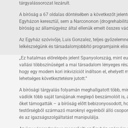
tárgyalássorozat lezárult.
A bíróság a 67 oldalas döntésében a következőt jelent
Egyházon keresztül, sem a Narcononon (drogrehabilitác
bíróság az államügyész által ellenük emelt összes vád 
Az Egyház szóvivője, Luis Gonzalez, teljes győzelemne
lelkészségünk és társadalomjobbító programjaink eli
„Ez hatalmas előrelépés jelent Spanyolország, mint e
vallási többszínűséget a mai társadalom lényeges része
hogy egy modern kori inkvizíciót indítson el, ehelyett 
lehetséges következtetésre jutott.”
A bírósági tárgyalás folyamán meghallgatott több, min
vádlók több saját tanújának meglepő beszámolóit is, a
őket támogatták – a bíróság előtt bebizonyosodott, ho
testőrségből származó maroknyi egyénből álló csoport 
és az igazságszolgáltatást manipulálja.