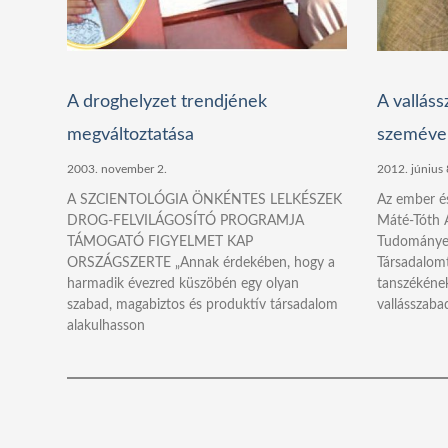
A droghelyzet trendjének
A vallás
megváltoztatása
szeméve
2003. november 2.
2012. június 
A SZCIENTOLÓGIA ÖNKÉNTES LELKÉSZEK
Az ember és
DROG-FELVILÁGOSÍTÓ PROGRAMJA
Máté-Tóth A
TÁMOGATÓ FIGYELMET KAP
Tudományeg
ORSZÁGSZERTE „Annak érdekében, hogy a
Társadalom
harmadik évezred küszöbén egy olyan
tanszékének
szabad, magabiztos és produktív társadalom
vallásszaba
alakulhasson