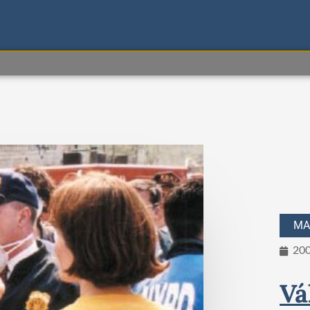
MA
200
Vá