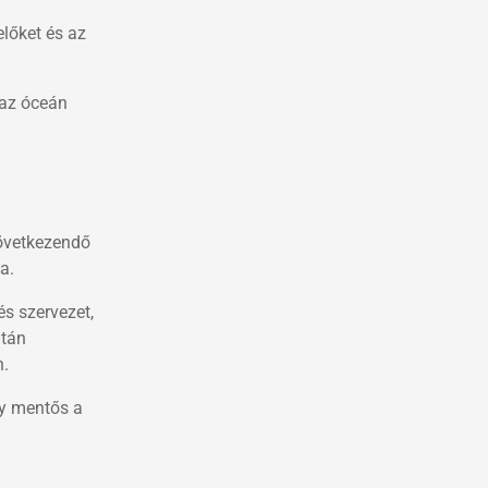
lőket és az
 az óceán
következendő
a.
s szervezet,
után
n.
gy mentős a