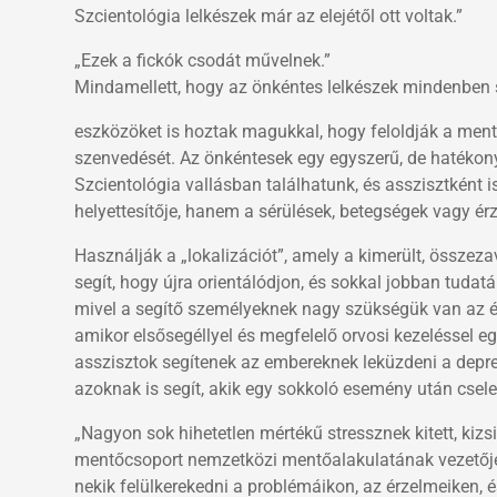
Szcientológia lelkészek már az elejétől ott voltak.”
„Ezek a fickók csodát művelnek.”
Mindamellett, hogy az önkéntes lelkészek mindenben se
eszközöket is hoztak magukkal, hogy feloldják a men
szenvedését. Az önkéntesek egy egyszerű, de hatékony
Szcientológia vallásban találhatunk, és asszisztként 
helyettesítője, hanem a sérülések, betegségek vagy érze
Használják a „lokalizációt”, amely a kimerült, összez
segít, hogy újra orientálódjon, és sokkal jobban tuda
mivel a segítő személyeknek nagy szükségük van az ébe
amikor elsősegéllyel és megfelelő orvosi kezeléssel e
asszisztok segítenek az embereknek leküzdeni a depres
azoknak is segít, akik egy sokkoló esemény után csel
„Nagyon sok hihetetlen mértékű stressznek kitett, kiz
mentőcsoport nemzetközi mentőalakulatának vezetője.
nekik felülkerekedni a problémáikon, az érzelmeiken,