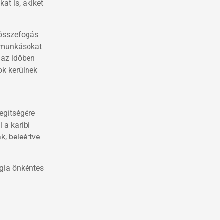
at is, akiket
 összefogás
ntőmunkásokat
 az időben
ok kerülnek
egítségére
 a karibi
k, beleértve
ógia önkéntes