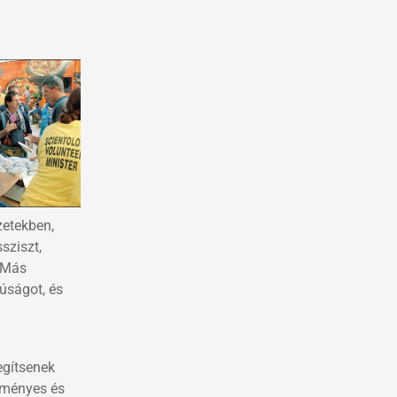
zetekben,
sziszt,
. Más
rúságot, és
egítsenek
edményes és