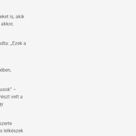
ket is, akik
 akkor,
ndta: „Ezek a
rében,
gusok” –
észt vett a
gy
szerte
es lelkészek