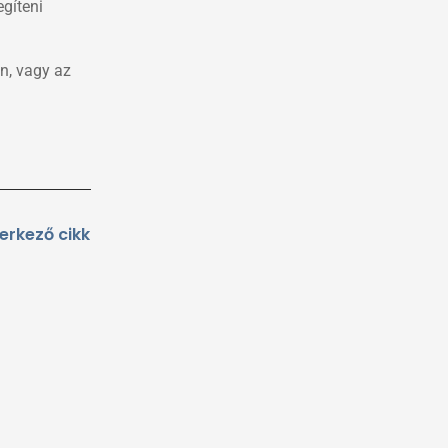
gíteni
n, vagy az
Következő
erkező cikk