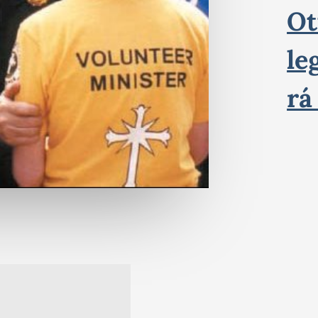
Ot
le
r