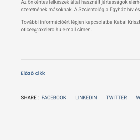
Az önkéntes lelkészek által használt jártasságok elé
szeretnének másoknak. A Szcientológia Egyház hív és b
További információért lépjen kapcsolatba Kabai Kris
otlcee@axelero.hu e-mail címen.
Előző
Előző cikk
FACEBOOK
LINKEDIN
TWITTER
W
SHARE :