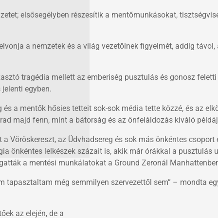
etet; elsősegélyben részesítik a mentőmunkásokat, tisztségvise
elvonja a nemzetek és a világ vezetőinek figyelmét, addig távol,
asztó tragédia mellett az emberiség pusztulás és gonosz feletti
jelenti egyben.
g és a mentők hősies tetteit sok-sok média tette közzé, és az el
ad majd fenn, mint a bátorság és az önfeláldozás kiváló példáj
lt a Vöröskereszt, az Üdvhadsereg és sok más önkéntes csoport é
gia önkéntes lelkészek százait is, akik már órákkal a pusztulás 
mogatták a mentési munkálatokat a Ground Zeronál Manhattenbe
 nem tapasztaltam még semmilyen szervezettől sem” – mondta e
őek az elején, de a