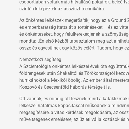
csoportjában voltak más hitvallású polgárok, beleértv
szintén kiképeztek az assziszt technikáira.
Az önkéntes lelkészek megerősítik, hogy ez a Ground 
és emberbarátság itatta át a történéseket – és ez vit
és önkénteseket, hogy felülkerekedjenek a szörnyűsé
mondta: „Én első kézből tapasztalom meg azt a hihete
össze és egyesülnek egy közös célért. Tudom, hogy ez e
Nemzetközi segítség
A Szcientológia önkéntes lelkészei évek óta együttm
földrengések után Shakalitól és Törökországtól kezdv
hurrikánoktól a Mexikói öbölig. Az ember által mester
Koszovó és Csecsenföld háborús térségeit is.
Ott vannak, és mindig ott lesznek mind a kataklizmákn
lelkészei hatalmas kapacitással működnek a mindenna
megsegítésére, a vitás kérdések megoldására, az össz
műveltségének emelésére, az üzleti vállalkozások és 