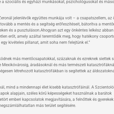
e a szociális és egyházi munkásokat, pszichológusokat és mások
Zeronál jelenlévők együttes munkája volt – a csapatszellem, az
te tovább a mentés és a segítség erőfeszítéseit, bátorítva a me
geken és a pusztuláson.Ahogyan azt egy önkéntes lelkész abban
tlen erőt, amely azáltal teremtődik meg, hogy hatékony csoport
gy kivételes pillanat, amit soha nem felejtünk el.”
űködnek más mentőcsapatokkal, százaknak és ezreknek siettek s
e Mexikóvárosig, áradásoknál és más természeti katasztrófáknál
ségesen létrehozott katasztrófákban is segítettek az áldozatokna
ál, mind a mindennapi élet kisebb katasztrófáinál. A Szcientol
pok alapjain, széles körű képességeket használnak a barátok
etört emberi kapcsolatok megjavítására, a felnőttek és gyerekek
megszámlálhatatlan más terület segítésére.