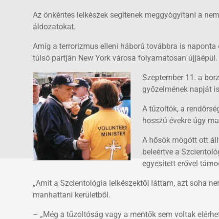
Az önkéntes lelkészek segítenek meggyógyítani a nemz
áldozatokat.
Amíg a terrorizmus elleni háború továbbra is naponta 
túlsó partján New York városa folyamatosan újjáépül.
Szeptember 11. a borz
győzelmének napját is 
A tűzoltók, a rendőrsé
hosszú évekre úgy mar
A hősök mögött ott ál
beleértve a Szcientoló
egyesített erővel tá
„Amit a Szcientológia lelkészektől láttam, azt soha
manhattani kerületből.
– „Még a tűzoltóság vagy a mentők sem voltak elérhet