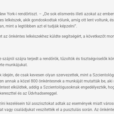
York-i rendőrtiszt. – „De sok elismerés illeti azokat az embere
es lelkészek, akik gondoskodtak rólunk, amíg ott lent voltunk, és
, mint a legtöbben azt el tudják képzelni”.
t az önkéntes lelkészekhez küldte segítségért, a következőt mo
szájról szájra terjedt a rendőrök, tűzoltók és tisztségviselők kö
erte munkájukat.
ák idején, de csak kevesen olyan szervezettek, mint a Szcientoló
n annak a közel 800 önkéntesnek a munkáját mutatták be, aki r
test elküldtek, addig a Szcientológusoknak engedélyezték, ho
ereszttel és az Üdvhadsereggel.
zíni kezelésein túl asszisztokat adtak az események miatt város
kat vagy családjukat veszítették el a pusztulás során. Az önként