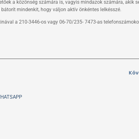
rhetőek a közönség számára is, vagyis mindazok számára, akik se
átorít mindenkit, hogy váljon aktív önkéntes lelkésszé.
ztinával a 210-3446-os vagy 06-70/235- 7473-as telefonszámoko
Köv
HATSAPP