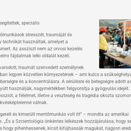
gítettek, speciális
tőmunkások stresszét, traumáját és
 technikát használtak, amelyet a
ismert. Az assziszt nem az orvosi kezelés
lmi fájdalmak lelki oldalát kezeli.
avarodott, traumát szenvedett személynek
tában legyen közvetlen környezetének – ami kulcs a szükséghely
rségre és a koncentrálásra. A sérülésre és betegségre adott as
gyütt használják, nagymértékben felgyorsítja a gyógyulás idejét
sziót, a félelmet, illetve a veszteség és tragédia okozta szomo
ekvésképtelenné válnak.
sigerelt és kimerült mentőmunkás volt itt” – mondta az amerikai
 „És a Szcientológia önkéntes lelkészek hozzájárulása, hogy s
 és hogy pihenhessenek, kicsit kifújhassák magukat, nagyon er