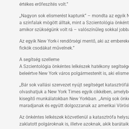
értékes erőfeszítés volt.”
„Nagyon sok elismerést kaptunk” – mondta az egyik New 
a színfalak mögött álltak, mint a Szcientológia önként
amikor szükségünk volt rá – valószínűleg sokkal jobban
Az egyik New York-i rendőrségi mentő, aki az embereke
fickók csodákat művelnek.”
A segítség szelleme
A Szcientológia önkéntes lelkészek hatékony segítsége 
beleértve New York város polgármesterét is, aki elism
„Bár sok vallási szervezet nyújt segítséget katasztróf
olvashatjuk a New York Times egyik cikkében, amelybe
kisegítő munkálatokban New Yorkban. „Amíg sok önkén
maradjanak és együtt dolgozzanak az amerikai Vörösk
Az önkéntes lelkészek közvetlenül a katasztrófa helys
zaklatott polgároknak is, illetve azoknak, akik barátai