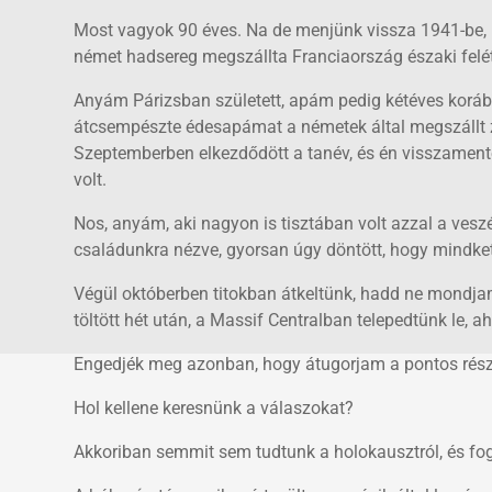
Most vagyok 90 éves. Na de menjünk vissza 1941-be, P
német hadsereg megszállta Franciaország északi felét
Anyám Párizsban született, apám pedig kétéves korában
átcsempészte édesapámat a németek által megszállt z
Szeptemberben elkezdődött a tanév, és én visszamente
volt.
Nos, anyám, aki nagyon is tisztában volt azzal a veszé
családunkra nézve, gyorsan úgy döntött, hogy mindket
Végül októberben titokban átkeltünk, hadd ne mondja
töltött hét után, a Massif Centralban telepedtünk le, 
Engedjék meg azonban, hogy átugorjam a pontos részl
Hol kellene keresnünk a válaszokat?
Akkoriban semmit sem tudtunk a holokausztról, és fog