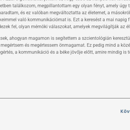
etben találkozom, megpillantottam egy olyan fényt, amely úgy t
aradtam, és ez valóban megváltoztatta az életemet, a másokról
ekeimmel való kommunikációmat is. Ezt a keresést a mai napig 
dezek fel, olyan mérnöki válaszokat, amelyek megvilágítják az é
sek, ahogyan magamon is segítettem a szcientológián keresztü
ogy megértsem és megértessem önmagamat. Ez pedig mind a közé
rtés, a kommunikáció és a béke jövője előtt, amire mindig is 
Köv