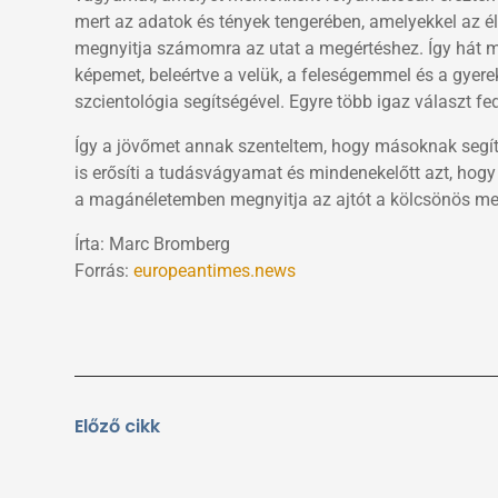
mert az adatok és tények tengerében, amelyekkel az él
megnyitja számomra az utat a megértéshez. Így hát m
képemet, beleértve a velük, a feleségemmel és a gyer
szcientológia segítségével. Egyre több igaz választ fe
Így a jövőmet annak szenteltem, hogy másoknak segít
is erősíti a tudásvágyamat és mindenekelőtt azt, h
a magánéletemben megnyitja az ajtót a kölcsönös megé
Írta: Marc Bromberg
Forrás:
europeantimes.news
Előző
Előző cikk