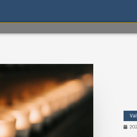
Val
202