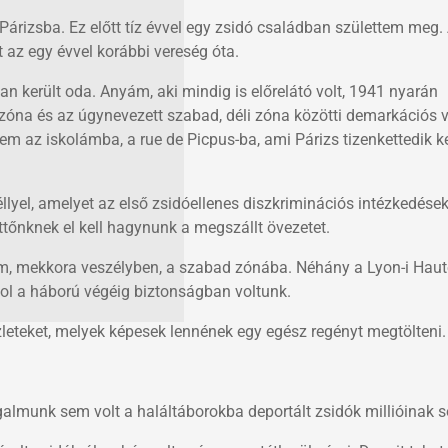
árizsba. Ez előtt tíz évvel egy zsidó családban születtem meg.
 az egy évvel korábbi vereség óta.
 került oda. Anyám, aki mindig is előrelátó volt, 1941 nyarán
óna és az úgynevezett szabad, déli zóna közötti demarkációs 
m az iskolámba, a rue de Picpus-ba, ami Párizs tizenkettedik k
llyel, amelyet az első zsidóellenes diszkriminációs intézkedések 
tőnknek el kell hagynunk a megszállt övezetet.
m, mekkora veszélyben, a szabad zónába. Néhány a Lyon-i Haut
ahol a háború végéig biztonságban voltunk.
eteket, melyek képesek lennének egy egész regényt megtölteni.
almunk sem volt a haláltáborokba deportált zsidók millióinak s