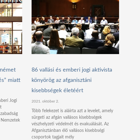
a német
86 vallási és emberi jogi aktivista
és” miatt
könyörög az afganisztáni
kisebbségek életéért
beri Jogi
2021. október 2.
t
Több felekezet is aláírta azt a levelet, amely
szabadság
sürgeti az afgán vallásos kisebbségek
lt Nemzetek
vészhelyzeti védelmét és evakuálását. Az
Afganisztánban élő vallásos kisebbségi
csoportok tagjait mély