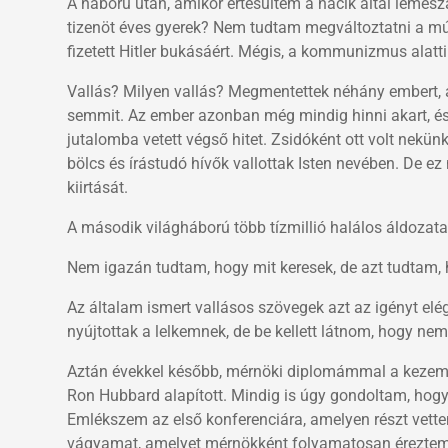
A háború után, amikor értesültem a nácik által lemészá
tizenöt éves gyerek? Nem tudtam megváltoztatni a múl
fizetett Hitler bukásáért. Mégis, a kommunizmus alatti 
Vallás? Milyen vallás? Megmentettek néhány embert,
semmit. Az ember azonban még mindig hinni akart, és m
jutalomba vetett végső hitet. Zsidóként ott volt nekü
bölcs és írástudó hívők vallottak Isten nevében. De 
kiirtását.
A második világháború több tízmillió halálos áldozata 
Nem igazán tudtam, hogy mit keresek, de azt tudtam,
Az általam ismert vallásos szövegek azt az igényt elég
nyújtottak a lelkemnek, de be kellett látnom, hogy nem
Aztán évekkel később, mérnöki diplomámmal a kezembe
Ron Hubbard alapított. Mindig is úgy gondoltam, hog
Emlékszem az első konferenciára, amelyen részt vette
vágyamat, amelyet mérnökként folyamatosan éreztem. 