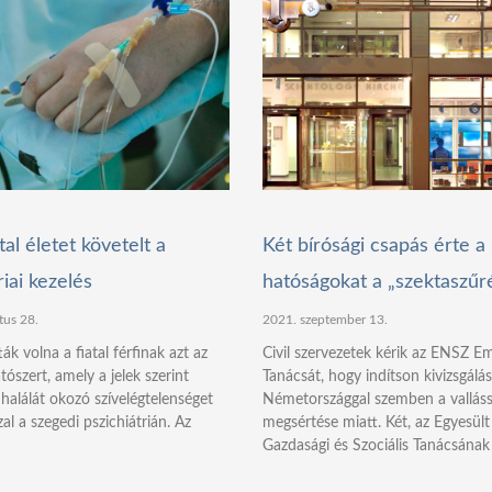
tal életet követelt a
Két bírósági csapás érte 
riai kezelés
hatóságokat a „szektaszűr
tus 28.
2021. szeptember 13.
k volna a fiatal férfinak azt az
Civil szervezetek kérik az ENSZ Em
tószert, amely a jelek szerint
Tanácsát, hogy indítson kivizsgálás
 halálát okozó szívelégtelenséget
Németországgal szemben a vallás
al a szegedi pszichiátrián. Az
megsértése miatt. Két, az Egyesü
Gazdasági és Szociális Tanácsának