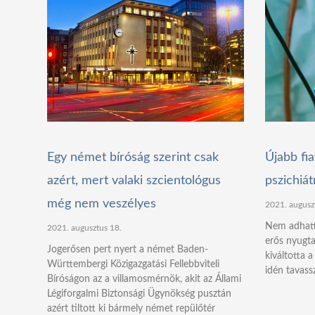
Egy német bíróság szerint csak
Újabb fia
azért, mert valaki szcientológus
pszichiát
még nem veszélyes
2021. augusz
Nem adhattá
2021. augusztus 18.
erős nyugta
Jogerősen pert nyert a német Baden-
kiváltotta a
Württembergi Közigazgatási Fellebbviteli
idén tavassz
Bíróságon az a villamosmérnök, akit az Állami
Légiforgalmi Biztonsági Ügynökség pusztán
azért tiltott ki bármely német repülőtér