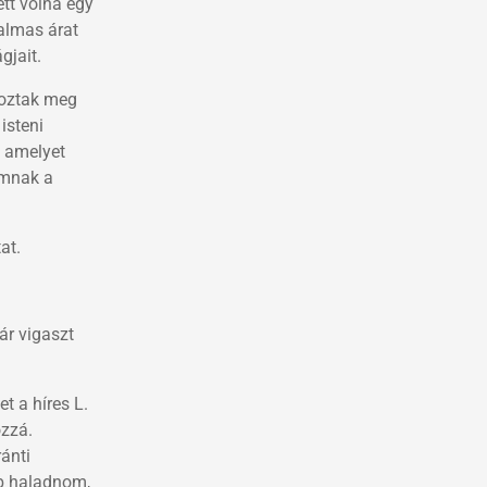
ett volna egy
talmas árat
gjait.
yoztak meg
isteni
, amelyet
omnak a
at.
ár vigaszt
t a híres L.
ozzá.
ánti
bb haladnom,