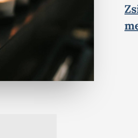
Zs
me