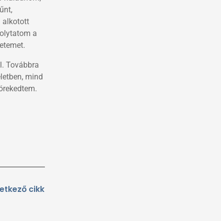
űnt,
 alkotott
folytatom a
letemet.
l. Továbbra
letben, mind
törekedtem.
Következő
etkező cikk