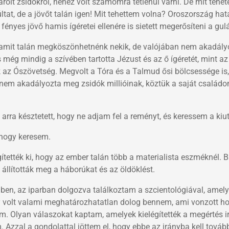
rolt zsidókról, nehéz volt számomra tétlenül várni. De mit tehet
tat, de a jövőt talán igen! Mit tehettem volna? Oroszország ha
fényes jövő hamis ígéretei ellenére is sietett megerősíteni a gulá
 amit talán megköszönhetnénk nekik, de valójában nem akadál
ég mindig a szívében tartotta Jézust és az ő ígéretét, mint az 
nk az Ószövetség. Megvolt a Tóra és a Talmud ősi bölcsessége is
ez nem akadályozta meg zsidók millióinak, köztük a saját család
arra késztetett, hogy ne adjam fel a reményt, és keressem a kiut
 hogy keresem.
ítették ki, hogy az ember talán több a materialista eszméknél. B
 állították meg a háborúkat és az öldöklést.
n, az iparban dolgozva találkoztam a szcientológiával, amelye
y volt valami meghatározhatatlan dolog bennem, ami vonzott h
m. Olyan válaszokat kaptam, amelyek kielégítették a megértés ir
Azzal a gondolattal jöttem el, hogy ebbe az irányba kell tová