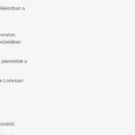
 Akkoriban a
vonalon.
erületében
jelentettek a
e Loire-ban
orsáról.