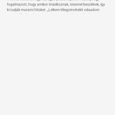
fogalmazott, hogy amikor imádkoznak, Istennel beszélnek, így
ki tudják mutatni hitüket. „Lelkem lélegzetvételét odaadom
Istennek” – fogalmazta meg egy mondatban, számára mit is
jelent az ima. Elmesélte, hogy náluk számos imafajta létezik, de
a legfontosabb, hogy mindez ne pusztán elmélet legyen, hanem
az életünk részévé váljon. Az ima célja az lenne, hogy átjárja a
mindennapjainkat úgy, hogy folyamatosan tudjuk, Isten
jelenlétében éljük le az életet.