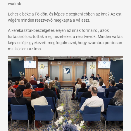
csaltak.
Lehet-e béke a Földön, és képes-e segíteni ebben az ima? Az est
végére minden résztvevő megkapta a választ.
A kerekasztal-beszélgetés elején az imák formáiról, azok
hatásáról osztották meg nézeteiket a résztvevők. Minden vallás
képviselője igyekezett megfogalmazni, hogy számára pontosan
mit is jelent az ima.