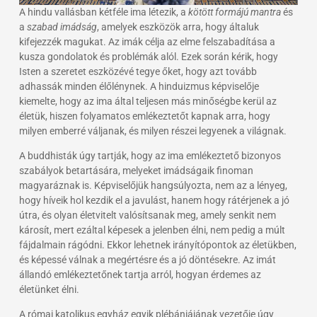
A hindu vallásban kétféle ima létezik, a
kötött formájú mantra
és
a
szabad imádság
, amelyek eszközök arra, hogy általuk
kifejezzék magukat. Az imák célja az elme felszabadítása a
kusza gondolatok és problémák alól. Ezek során kérik, hogy
Isten a szeretet eszközévé tegye őket, hogy azt tovább
adhassák minden élőlénynek. A hinduizmus képviselője
kiemelte, hogy az ima által teljesen más minőségbe kerül az
életük, hiszen folyamatos emlékeztetőt kapnak arra, hogy
milyen emberré váljanak, és milyen részei legyenek a világnak.
A buddhisták úgy tartják, hogy az ima emlékeztető bizonyos
szabályok betartására, melyeket imádságaik finoman
magyaráznak is. Képviselőjük hangsúlyozta, nem az a lényeg,
hogy híveik hol kezdik el a javulást, hanem hogy rátérjenek a jó
útra, és olyan életvitelt valósítsanak meg, amely senkit nem
károsít, mert ezáltal képesek a jelenben élni, nem pedig a múlt
fájdalmain rágódni. Ekkor lehetnek irányítópontok az életükben,
és képessé válnak a megértésre és a jó döntésekre. Az imát
állandó emlékeztetőnek tartja arról, hogyan érdemes az
életünket élni.
A római katolikus egyház egyik plébániájának vezetője úgy