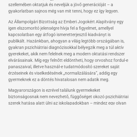
szellemében oktatjuk és neveljük a jövő generációját – a
gyakorlatban sajnos még van mit tenni, hogy ez így legyen.
Az Állampolgári Bizottság az Emberi Jogokért Alapítvány egy
igen elszomorító jelenségre hívja fel a figyelmet, amellyel
kapcsolatban egy átfogó ismeretterjesztő kiadványt is
publikált. Hazánkban, ahogyan a világ legtöbb országában is,
gyakran pszichiátriai diagnózisokkal bélyegzik meg a túl aktív
gyerekeket, akik nem felelnek meg a modern oktatási rendszer
elvárásainak. Míg egy felnőtt eldöntheti, hogy orvoshoz fordul-e
panaszaival, illetve használ-e tudatmódosító szereket saját
érzéseinek és viselkedésének „normalizálására”, addig egy
gyermeknek ez a döntés hivatalosan nem adatik meg.
Magyarországon is ezrével találunk gyermekeket
biztonságosnak nem nevezhető, függőséget okozó pszichiátriai
szerek hatása alatt ülni az iskolapadokban – mindez egy olyan
pszichiátriai diagnózis miatt (pl. „hiperaktivitás”,
„figyelemzavar”), melyet soha nem igazoltak tényleges orvosi
eszközökkel. Ezáltal pedig éppen attól fosztják meg őket, melyre
alaptörvényünk szerint gyermekként joguk volna: a „megfelelő
testi, szellemi és erkölcsi fejlődéstől”.