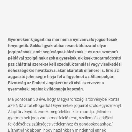
Gyermekeink jogait ma már nem a nyilvánvaló jogsértések
fenyegetik. Sokkal gyakrabban esnek áldozatul olyan
jogtiprásnak, amit segítségnek álcáznak – és erre szomorú
példával szolgálnak azok a gyerekek, akiknek tudatmódosító
pszichiátriai szereket kell szedniük tanulási vagy viselkedési
nehézségekre hivatkozva, akár akaratuk ellenére is. Erre az
aggasztó jelenségre hívja fel a figyelmet az Állampolgári
Bizottság az Emberi Jogokért nevű civil szervezet a
gyermekek jogainak világnapja kapcsán.
Ma pontosan 30 éve, hogy Magyarország is törvénybe iktatta
az ENSZ által elfogadott Gyermekek jogairól szóló egyezményt.
Alaptörvényünk ennek megfelelően ki is mondja: „Minden
gyermeknek joga van a megfelelő testi, szellemi és erkölcsi
fejlődéséhez szükséges védelemhez és gondoskodáshoz.”
Bízhatnánk abban, hogy hazánkban mindenhol ennek