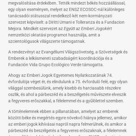
megvalósítása érdekében. Tették mindezt békés hozzáállással,
egy olyan eseményen, melyet az ENSZ ECOSOC-nál különleges
tanácsadói státusszal rendelkező két nem-kormányzati
szervezet képviselt: a Diritti Umani e Tolleranza és a Fundacion
Mejora. Mindkét szervezet az
Együtt az Emberi Jogokért
nemzetközi oktatási programot használja, amit a
szcientológusok világszerte támogatnak.
A rendezvényt az Evangéliumi Világszövetség, a Szövetségek és
Emberek a lelkiismereti szabadságért koordinációja és a
Fundación Vida Grupo Ecológico Verde támogatta.
Ahogy az Emberi Jogok Egyetemes Nyilatkozatának 74.
évfordulója véget ér, és elindulunk a 75. évforduló felé, egy olyan
világgal szembesülünk, amely kisebb és harciasabb részekre
oszlik, és ahol a párbeszéd és a beszélgetés művészete elveszik
a fegyveres erőszakkal, a félelemmel és a gyűlölettel szemben.
A történelemnek ebben a pillanatában, amelyet az emberek
közötti béke és megértés egyre növekvő hiánya jellemez, amikor
az emberi jogok kihívásai napról napra felmerülnek, és amikor a
párbeszéd és beszélgetés a fegyveres erőszaknak, a félelemnek