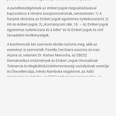
A panelbeszélgetések az emberi jogok megvalósításával
kapcsolatos 4 témára összpontosítottak, nevezetesen: 1) A
fiatalok oktatása az Emberi jogok egyetemes nyilatkozatáról, 2)
Hit és emberi jogok, 3) „Kormányzati cikk, 18. – Az Emberi jogok
egyetemes nyilatkozata és a béke” és 4) Emberi jogok és civil
társadalmi tevékenységek.
A konferenciát két szervezet elnöke nyitotta meg, akik az
eseményt is szervezték: Fiorella Cerchiara asszony és Ivan
Arjona úr, valamint Dr. Kishan Manocha, az EBESZ
Demokratikus Intézmények és Emberi Jogok Hivatalának
Tolerancia és Megkülönböztetésmentesség
osztályának vezetője
és Őexcellenciája, Irénéo Namboka nagykövet, az AidO
International alelnöke, az ENSZ emberi jogi tanácsadója, az
ENSZ emberi jogi főbiztosának korábbi emberi jogi tisztviselője.