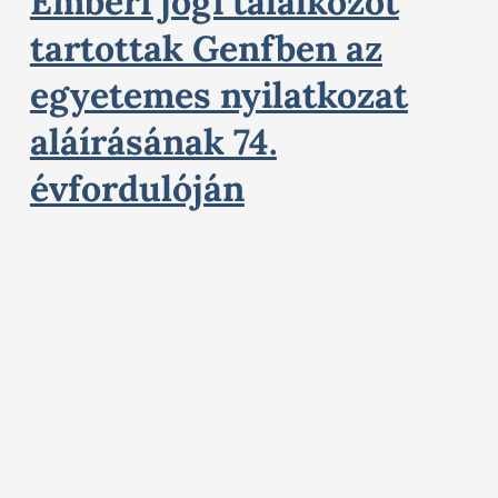
Emberi jogi találkozót
tartottak Genfben az
egyetemes nyilatkozat
aláírásának 74.
évfordulóján