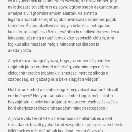
és a gyűlöletnek köszönhetően elveszik, az ENSZ emberi jogi
nyilatkozata továbbra is az egyik legfontosabb dokumentum,
amelyet a világtörténelemben aláírtak, valamint a
legáltalánosabb és legátfogóbb hivatkozás az emberi jogok
területén. És annak ellenére, hogy a béke és a befogadás
kulcsfontosságú eszközök, továbbra is rendkívül ismeretlen a
lakosság, sőt még a tagállamok köztisztviselői előtt is, ami
logikus alkalmazását még a mindennapi életben is
akadályozza.
A nyilatkozat hangsúlyozza, hogy „az emberiség minden
tagjának jár az eredendő méltóság, valamint egyenlő és
elidegeníthetetlen jogainak elismerése, mert ez alkotja a
szabadság, az igazság és a béke alapját a világon”.
Hol tartunk tehát az emberi jogok megvalósításában? Mi volt
eredményes? Hogyan tudnak az emberi jogok még inkább
hozzájárulni a béke kultúrájának megteremtéséhez és széles
körű elterjesztéséhez a társadalom minden rétegében?
A jövőre való tekintettel az előadások az államok és a civil
társadalom bevált gyakorlatait vizsgálták, amelyek az emberek
jóllétének és méltóságának javulását eredményezték.