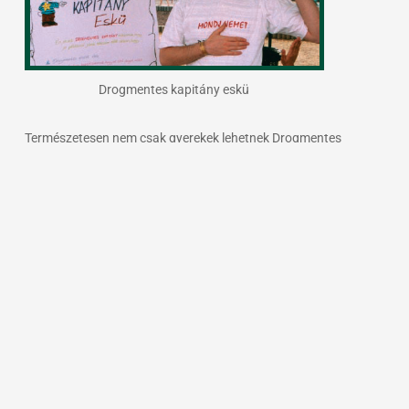
Drogmentes kapitány eskü
Természetesen nem csak gyerekek lehetnek Drogmentes
Kapitányok. Erre a legjobb példa a PA-DÖ-DÖ. Felesküdött
Drogmentes Kapitánnyá Falusi Mariann és Lang Györgyi is. Sőt
az ő előadásukban lehetett hallani a Juventus Rádióban „A
Drogmentes Kapitány dalát” is, amit szcientológus művészek
írtak. Tihanyi Tóth Kinga, színésznő szintén aktív Drogmentes
Kapitány. Előadásokon és a médián keresztül segített a
program széleskörű megismertetésében. „A gyerekek mesélik,
hogy a szüleik nagyon örültek, hogy ők Drogmentes Kapitányok
lettek”, mondja Kinga.
A Drogmentes Kapitány elnevezésű program 2000-ben indult,
és néhány hónap alatt Kinga és csapattársai 2.500 Drogmentes
Kapitányt avattak fel. Ez heti 3-4 rendezvényt jelentett, és
rendezvényenként 40-50 újabb fiatalt, akik megtudták az igazat