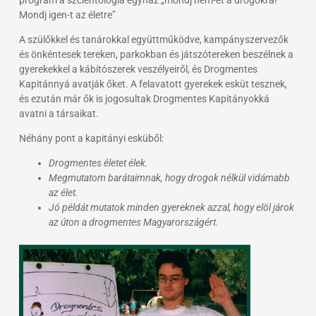
Mondj igen-t az életre”
A szülőkkel és tanárokkal együttműködve, kampányszervezők
és önkéntesek tereken, parkokban és játszótereken beszélnek a
gyerekekkel a kábítószerek veszélyeiről, és Drogmentes
Kapitánnyá avatják őket. A felavatott gyerekek esküt tesznek,
és ezután már ők is jogosultak Drogmentes Kapitányokká
avatni a társaikat.
Néhány pont a kapitányi esküből:
Drogmentes életet élek.
Megmutatom barátaimnak, hogy drogok nélkül vidámabb
az élet.
Jó példát mutatok minden gyereknek azzal, hogy elöl járok
az úton a drogmentes Magyarországért.