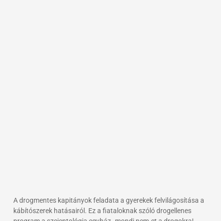
A drogmentes kapitányok feladata a gyerekek felvilágosítása a
kábítószerek hatásairól. Ez a fiataloknak szóló drogellenes
program a szcientológia egyház „mondj nem-et a drogokra!